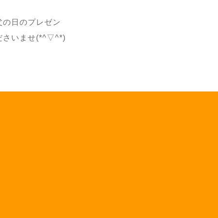
父の日のプレゼン
ませ(*^▽^*)