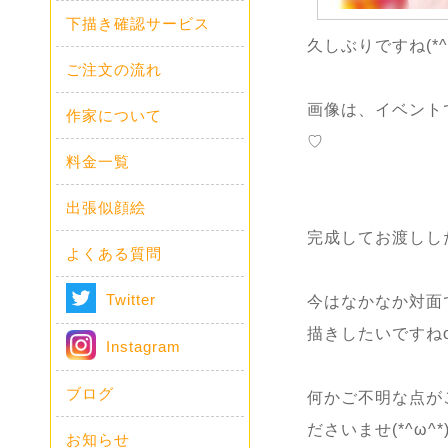
下描き確認サービス
久しぶりですね(*^ω
ご注文の流れ
画像は、イベント
作家について
♡
料金一覧
出張似顔絵
完成してお渡しした
よくある質問
Twitter
今はなかなか対面
描きしたいですねo(
Instagram
ブログ
何かご不明な点が
ださいませ(*^ω^*
お知らせ