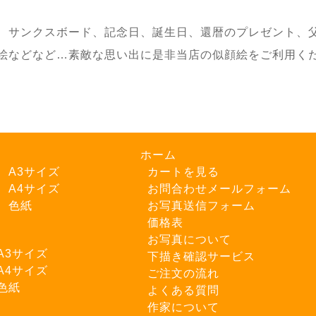
、サンクスボード、記念日、誕生日、還暦のプレゼント、
絵などなど…素敵な思い出に是非当店の似顔絵をご利用ください
ホーム
 A3サイズ
カートを見る
 A4サイズ
お問合わせメールフォーム
 色紙
お写真送信フォーム
価格表
お写真について
A3サイズ
下描き確認サービス
A4サイズ
ご注文の流れ
色紙
よくある質問
作家について