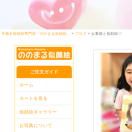
手描き似顔絵専門店「ののまる似顔絵」
>
ブログ
>
お客様と似顔絵♡
ご注文ガイド
ホーム
カートを見る
似顔絵ギャラリー
お写真について