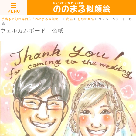
MENU
手描き似顔絵専門店「ののまる似顔絵」
>
商品
>
お勧め商品
>
ウェルカムボード 色
紙
ウェルカムボード 色紙