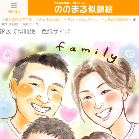
MENU
手描き似顔絵専門店「ののまる似顔絵」
>
商品
>
商品ジャンル
>
ご家族で似顔絵
>
家
族で似顔絵 色紙サイズ
家族で似顔絵 色紙サイズ