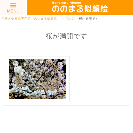
MENU
手描き似顔絵専門店「ののまる似顔絵」
>
ブログ
>
桜が満開です
桜が満開です