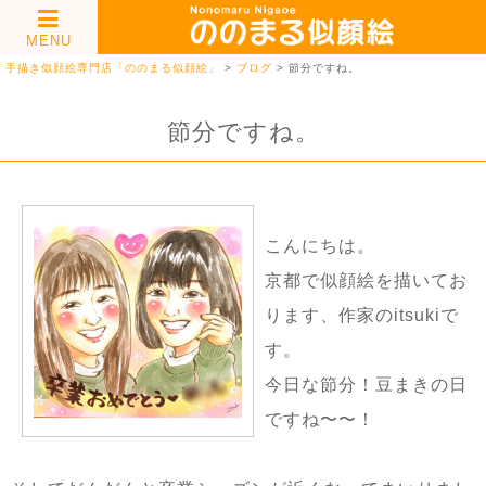
MENU
手描き似顔絵専門店「ののまる似顔絵」
>
ブログ
>
節分ですね。
節分ですね。
こんにちは。
京都で似顔絵を描いてお
ります、作家の
itsuki
で
す。
今日な節分！豆まきの日
ですね〜〜！